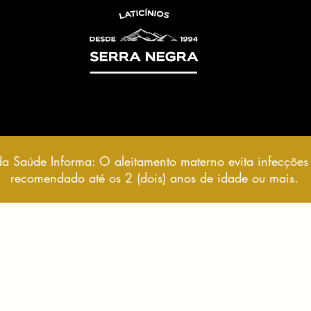
da Saúde Informa: O aleitamento materno evita infecções 
recomendado até os 2 (dois) anos de idade ou mais.
2025 por Agroindústria e Comércio Laticínio Serra Negra - Todos os direitos reservados